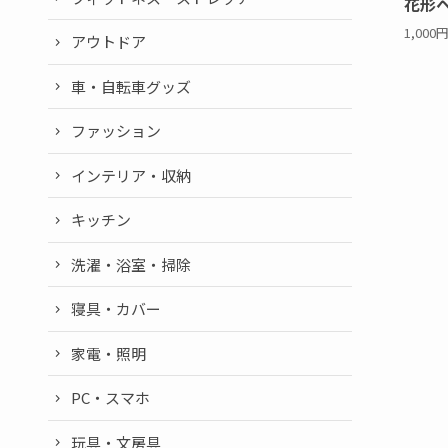
花形ヘ
1,00
アウトドア
車・自転車グッズ
ファッション
インテリア・収納
キッチン
洗濯・浴室・掃除
寝具・カバー
家電・照明
PC・スマホ
玩具・文房具